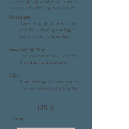
Lade vorab deine Daten hoch, damit
wir direkt ins Detail gehen können​​
Voranalyse
Auswertung deiner Ernährungs-
protokolle, Trainings und ggf.
Laborwerten als Grundlage.
Gespräch (50 Min)
Analyse deiner Ziele, aktuellen
Ernährung und Routinen.
Q&A
Raum für Fragen, Unsicherheiten
und konkrete nächste Schritte.
125 €
| Termin