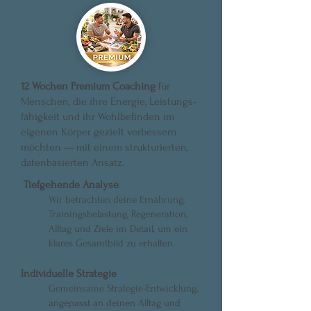
12 Wochen Premium Coaching
für
Menschen, die ihre Energie, Leistungs-
fähigkeit und ihr Wohlbefinden im
eigenen Körper gezielt verbessern
möchten — mit einem strukturierten,
datenbasierten Ansatz.
Tiefgehende Analyse
Wir betrachten deine Ernährung,
Trainingsbelastung, Regeneration,
Alltag und Ziele im Detail, um ein
klares Gesamtbild zu erhalten.
Individuelle Strategie
Gemeinsame Strategie-Entwicklung,
angepasst an deinen Alltag und