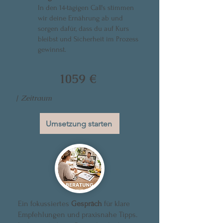
In den 14-tägigen Call's stimmen
wir deine Ernährung ab und
sorgen dafür, dass du auf Kurs
bleibst und Sicherheit im Prozess
gewinnst.
1059 €
| Zeitraum
Umsetzung starten
Ein fokussiertes
Gespräch
für klare
Empfehlungen und praxisnahe Tipps.