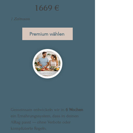
1669 €
| Zeitraum
Premium wählen
Gemeinsam entwickeln wir in
6 Wochen
ein Ernährungssystem, dass in deinen
Alltag passt — ohne Verbote oder
komplizierte Regeln.