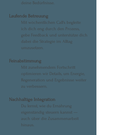
deine Bedürfnisse.
Laufende Betreuung
Mit wöchentlichen Call's begleite
ich dich eng durch den Prozess,
gebe Feedback und unterstütze dich
dabei die Strategie im Alltag
umzusetzen.
Feinabstimmung
Mit zunehmendem Fortschritt
optimieren wir Details, um Energie,
Regeneration und Ergebnisse weiter
zu verbessern.
Nachhaltige Integration
Du lernst, wie du Ernährung
eigenständig steuern kannst —
auch über die Zusammenarbeit
hinaus.