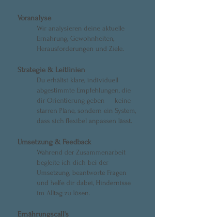
Voranalyse
Wir analysieren deine aktuelle
Ernährung, Gewohnheiten,
Herausforderungen und Ziele.
Strategie & Leitlinien
Du erhältst klare, individuell
abgestimmte Empfehlungen, die
dir Orientierung geben — keine
starren Pläne, sondern ein System,
dass sich flexibel anpassen lässt.
Umsetzung & Feedback
Während der Zusammenarbeit
begleite ich dich bei der
Umsetzung, beantworte Fragen
und helfe dir dabei, Hindernisse
im Alltag zu lösen.
Ernährungscall's