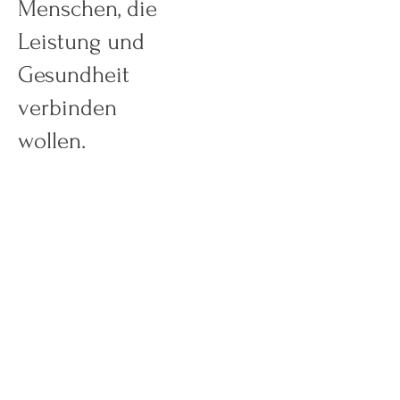
Menschen, die
Leistung und
Gesundheit
verbinden
wollen.
Beitrag demnächst
verfügbar
Entdecke weitere Kategorien dieses
Blogs oder versuche es später nochmal.