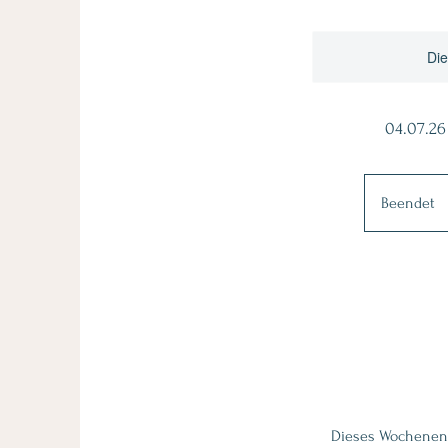
Die
04.07.26
Beendet
B
e
e
n
d
e
t
Dieses Wochenends