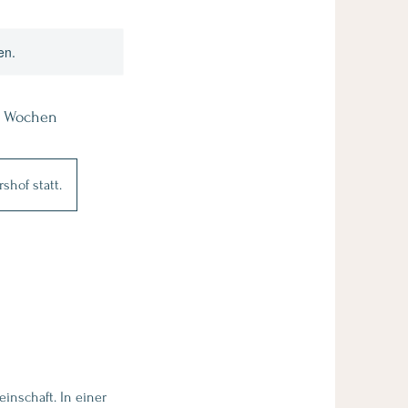
en.
 3 Wochen
shof statt.
inschaft. In einer